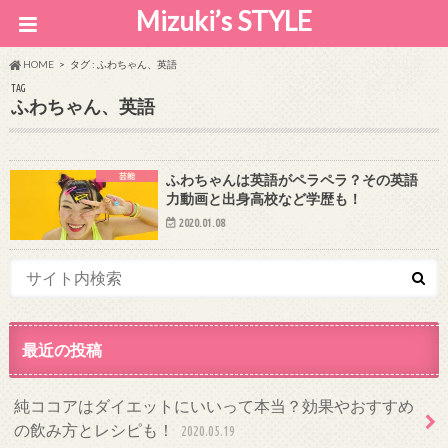
Mizuki’s STYLE
HOME
タグ : ふわちゃん、英語
TAG
ふわちゃん、英語
芸能
ふわちゃんは英語がペラペラ？その英語
力動画と出身高校など学歴も！
2020.01.08
最近の投稿
純ココアはダイエットにいいって本当？効果やおすすめ
の飲み方とレシピも！
2020.05.19