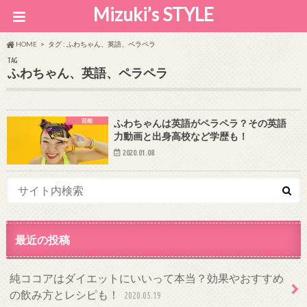
Mizuki’s STYLE
HOME
タグ : ふわちゃん、英語、ペラペラ
TAG
ふわちゃん、英語、ペラペラ
芸能
ふわちゃんは英語がペラペラ？その英語
力動画と出身高校など学歴も！
2020.01.08
最近の投稿
純ココアはダイエットにいいって本当？効果やおすすめ
の飲み方とレシピも！
2020.05.19