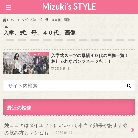
Mizuki’s STYLE
HOME
タグ : 入学、式、母、４０代、画像
TAG
入学、式、母、４０代、画像
イベント
入学式スーツの母親４０代の画像一覧！
おしゃれなパンツスーツも！！
2020.02.16
最近の投稿
純ココアはダイエットにいいって本当？効果やおすすめ
の飲み方とレシピも！
2020.05.19