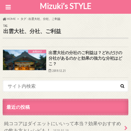
Mizuki’s STYLE
HOME
タグ : 出雲大社、分社、ご利益
TAG
出雲大社、分社、ご利益
お出かけ
出雲大社の分社のご利益は？どれだけの
分社があるのかと効果の強力な分祀はど
こ？
2019.12.21
最近の投稿
純ココアはダイエットにいいって本当？効果やおすすめ
の飲み方とレシピも！
2020.05.19