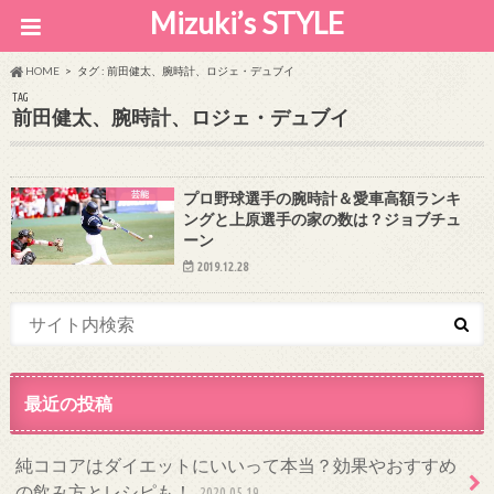
Mizuki’s STYLE
HOME
タグ : 前田健太、腕時計、ロジェ・デュブイ
TAG
前田健太、腕時計、ロジェ・デュブイ
芸能
プロ野球選手の腕時計＆愛車高額ランキ
ングと上原選手の家の数は？ジョブチュ
ーン
2019.12.28
最近の投稿
純ココアはダイエットにいいって本当？効果やおすすめ
の飲み方とレシピも！
2020.05.19