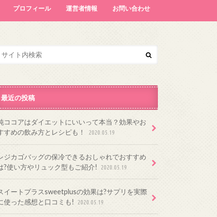
プロフィール
運営者情報
お問い合わせ
最近の投稿
純ココアはダイエットにいいって本当？効果やお
すすめの飲み方とレシピも！
2020.05.19
レジカゴバッグの保冷できるおしゃれでおすすめ
は?使い方やリュック型もご紹介!
2020.05.19
スイートプラスsweetplusの効果は?サプリを実際
に使った感想と口コミも!
2020.05.19