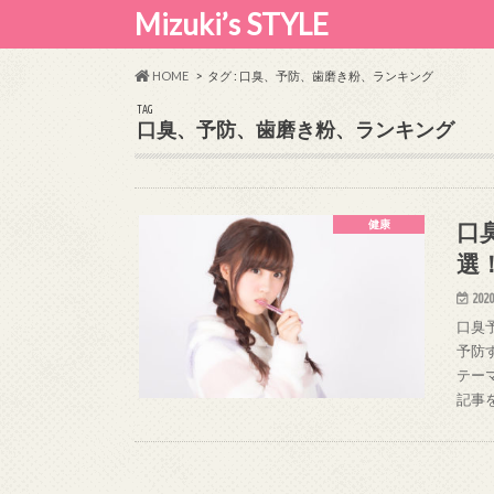
Mizuki’s STYLE
HOME
タグ : 口臭、予防、歯磨き粉、ランキング
TAG
口臭、予防、歯磨き粉、ランキング
口
健康
選
2020
口臭
予防
テー
記事