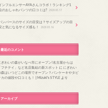
インフルエンサーAYAさんコラボ！ランキング1
位のおしゃれパンツの口コミは?
2020.05.17
パンパースのサイズの目安は？サイズアップの目
安と気になるサイズ感も！
2020.05.16
最近のコメント
にぎわいの森がいなべ市にオープン!名古屋からは
「フチテイ」など名店集結の新スポット
に
にぎわい
の森はいつどこの場所でオープン？パンケーキやタピ
カの値段や口コミも！ | Mizuki's STYLE
より
アーカイブ