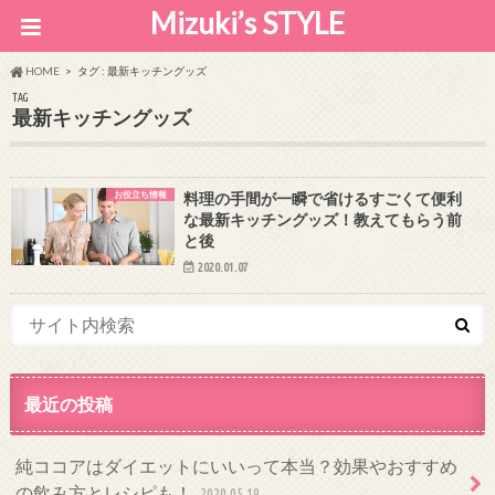
Mizuki’s STYLE
HOME
タグ : 最新キッチングッズ
TAG
最新キッチングッズ
お役立ち情報
料理の手間が一瞬で省けるすごくて便利
な最新キッチングッズ！教えてもらう前
と後
2020.01.07
最近の投稿
純ココアはダイエットにいいって本当？効果やおすすめ
の飲み方とレシピも！
2020.05.19