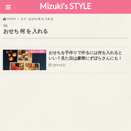
Mizuki’s STYLE
HOME
タグ : おせち 何 を 入れる
TAG
おせち 何 を 入れる
お役立ち情報
おせちを手作りで作るには何を入れると
いい？見た目は豪華にずぼらさんにも！
2019.10.21