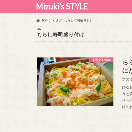
Mizuki’s STYLE
HOME
タグ : ちらし寿司盛り付け
TAG
ちらし寿司盛り付け
ち
お役立ち情報
に
2019
ひな
うと
せる
けの