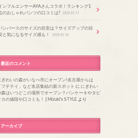
インフルエンサーAYAさんコラボ！ランキング1
位のおしゃれパンツの口コミは?
2020.05.17
パンパースのサイズの目安は？サイズアップの目
安と気になるサイズ感も！
2020.05.16
最近のコメント
にぎわいの森がいなべ市にオープン!名古屋からは
「フチテイ」など名店集結の新スポット
に
にぎわい
の森はいつどこの場所でオープン？パンケーキやタピ
カの値段や口コミも！ | Mizuki's STYLE
より
アーカイブ