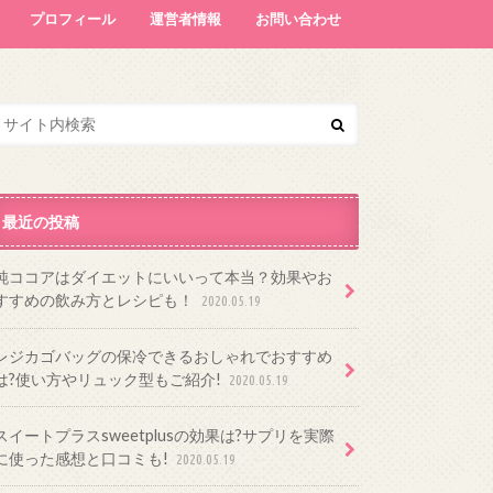
プロフィール
運営者情報
お問い合わせ
最近の投稿
純ココアはダイエットにいいって本当？効果やお
すすめの飲み方とレシピも！
2020.05.19
レジカゴバッグの保冷できるおしゃれでおすすめ
は?使い方やリュック型もご紹介!
2020.05.19
スイートプラスsweetplusの効果は?サプリを実際
に使った感想と口コミも!
2020.05.19