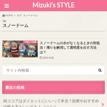
Mizuki’s STYLE
HOME
タグ : スノードーム
TAG
スノードーム
お役立ち情報
スノードームの水がなくなるときの対処
法！濁りを解消して透明度を出す方法
は？
2019.10.02
最近の投稿
純ココアはダイエットにいいって本当？効果やおすすめ
の飲み方とレシピも！
2020.05.19