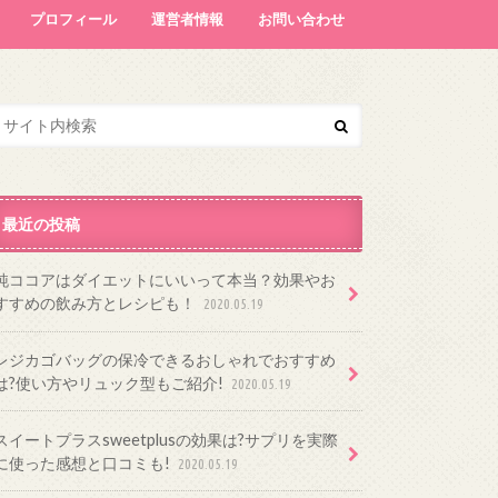
プロフィール
運営者情報
お問い合わせ
最近の投稿
純ココアはダイエットにいいって本当？効果やお
すすめの飲み方とレシピも！
2020.05.19
レジカゴバッグの保冷できるおしゃれでおすすめ
は?使い方やリュック型もご紹介!
2020.05.19
スイートプラスsweetplusの効果は?サプリを実際
に使った感想と口コミも!
2020.05.19