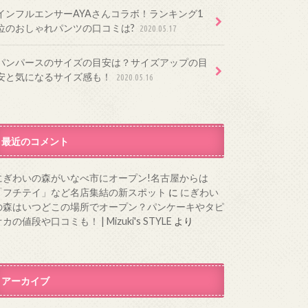
インフルエンサーAYAさんコラボ！ランキング1
位のおしゃれパンツの口コミは?
2020.05.17
パンパースのサイズの目安は？サイズアップの目
安と気になるサイズ感も！
2020.05.16
最近のコメント
にぎわいの森がいなべ市にオープン!名古屋からは
「フチテイ」など名店集結の新スポット
に
にぎわい
の森はいつどこの場所でオープン？パンケーキやタピ
カの値段や口コミも！ | Mizuki's STYLE
より
アーカイブ