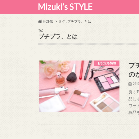
Mizuki’s STYLE
HOME
タグ : プチプラ、とは
TAG
プチプラ、とは
プ
お役立ち情報
の
2019
良く
品に
ワー
粧品