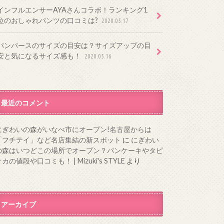
インフルエンサーAYAさんコラボ！ランキング1
位のおしゃれパンツの口コミは?
2020.05.17
パンパースのサイズの目安は？サイズアップの目
安と気になるサイズ感も！
2020.05.16
最近のコメント
にぎわいの森がいなべ市にオープン!名古屋からは
「フチテイ」など名店集結の新スポット
に
にぎわい
の森はいつどこの場所でオープン？パンケーキやタピ
カの値段や口コミも！ | Mizuki's STYLE
より
アーカイブ