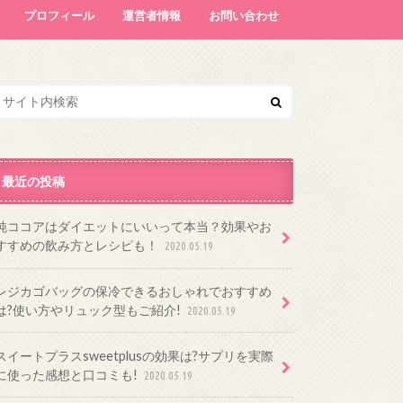
プロフィール
運営者情報
お問い合わせ
最近の投稿
純ココアはダイエットにいいって本当？効果やお
すすめの飲み方とレシピも！
2020.05.19
レジカゴバッグの保冷できるおしゃれでおすすめ
は?使い方やリュック型もご紹介!
2020.05.19
スイートプラスsweetplusの効果は?サプリを実際
に使った感想と口コミも!
2020.05.19