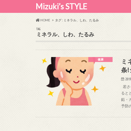
Mizuki’s STYLE
HOME
タグ : ミネラル、しわ、たるみ
TAG
ミネラル、しわ、たるみ
ミ
健康
条
2019
若さ
ると
鉛・
予防