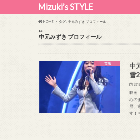
Mizuki’s STYLE
HOME
タグ : 中元みずき プロフィール
TAG
中元みずき プロフィール
中
芸能
雪
2019
映画
心の
歴、
す！