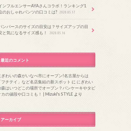
インフルエンサーAYAさんコラボ！ランキング1
位のおしゃれパンツの口コミは?
2020.05.17
パンパースのサイズの目安は？サイズアップの目
安と気になるサイズ感も！
2020.05.16
最近のコメント
にぎわいの森がいなべ市にオープン!名古屋からは
「フチテイ」など名店集結の新スポット
に
にぎわい
の森はいつどこの場所でオープン？パンケーキやタピ
カの値段や口コミも！ | Mizuki's STYLE
より
アーカイブ