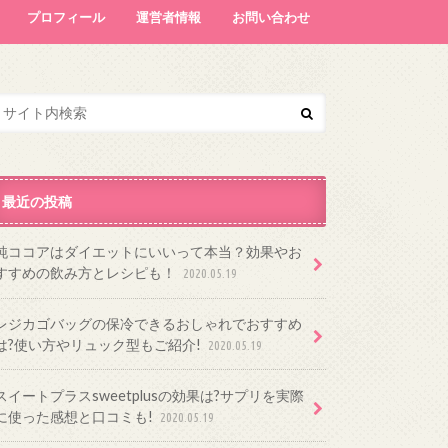
プロフィール
運営者情報
お問い合わせ
最近の投稿
純ココアはダイエットにいいって本当？効果やお
すすめの飲み方とレシピも！
2020.05.19
レジカゴバッグの保冷できるおしゃれでおすすめ
は?使い方やリュック型もご紹介!
2020.05.19
スイートプラスsweetplusの効果は?サプリを実際
に使った感想と口コミも!
2020.05.19