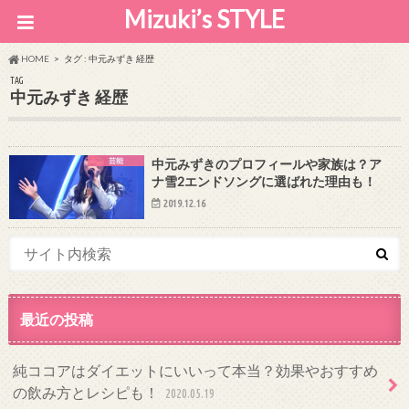
Mizuki’s STYLE
HOME
タグ : 中元みずき 経歴
TAG
中元みずき 経歴
芸能
中元みずきのプロフィールや家族は？ア
ナ雪2エンドソングに選ばれた理由も！
2019.12.16
最近の投稿
純ココアはダイエットにいいって本当？効果やおすすめ
の飲み方とレシピも！
2020.05.19