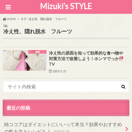
Mizuki’s STYLE
HOME
タグ : 冷え性、隠れ脱水 フルーツ
TAG
冷え性、隠れ脱水 フルーツ
健康
冷え性の原因を知って効果的な食べ物や
対策方法で改善しよう！ホンマでっか
TV
2019.11.21
最近の投稿
純ココアはダイエットにいいって本当？効果やおすすめ
の飲み方とレシピも！
2020.05.19