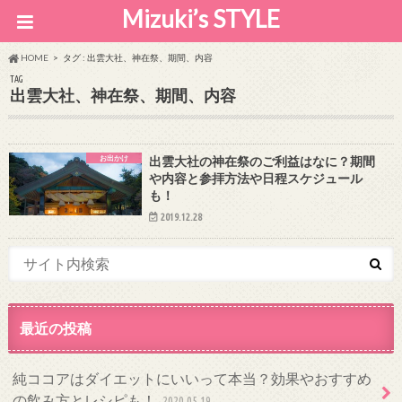
Mizuki’s STYLE
HOME
タグ : 出雲大社、神在祭、期間、内容
TAG
出雲大社、神在祭、期間、内容
お出かけ
出雲大社の神在祭のご利益はなに？期間
や内容と参拝方法や日程スケジュール
も！
2019.12.28
最近の投稿
純ココアはダイエットにいいって本当？効果やおすすめ
の飲み方とレシピも！
2020.05.19