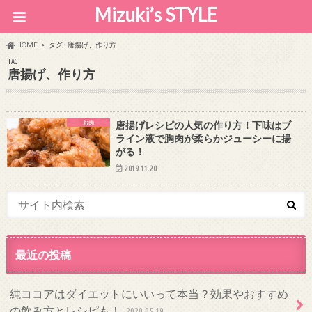
Mizuki’s STYLE
HOME
タグ : 唐揚げ、作り方
TAG
唐揚げ、作り方
お肉
唐揚げレシピの人気の作り方！下味はブ
ライン液で胸肉が柔らかジューシーに揚
がる！
2019.11.20
最近の投稿
純ココアはダイエットにいいって本当？効果やおすすめ
の飲み方とレシピも！
2020.05.19