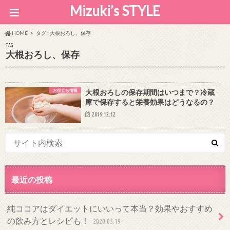
Mizuki’s STYLE
HOME
タグ : 大根おろし、保存
TAG
大根おろし、保存
お役立ち情報
大根おろしの保存期間はいつまで？冷蔵
庫で保存すると栄養効果はどうなるの？
2019.12.12
最近の投稿
純ココアはダイエットにいいって本当？効果やおすすめ
の飲み方とレシピも！
2020.05.19