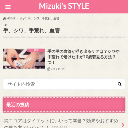
Mizuki’s STYLE
HOME
タグ : 手、シワ、手荒れ、血管
TAG
手、シワ、手荒れ、血管
美容
手の甲の血管が浮き出るケアは？シワや
手荒れで老けた手が10歳若返る方法３
つ！
2019.11.19
最近の投稿
純ココアはダイエットにいいって本当？効果やおすすめ
の飲み方とレシピも！
2020.05.19