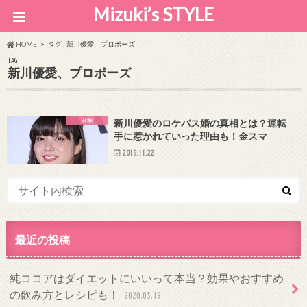
Mizuki’s STYLE
HOME
タグ : 新川優愛、プロポーズ
TAG
新川優愛、プロポーズ
芸能
新川優愛のロケバス婚の真相とは？運転
手に惹かれていった理由も！金スマ
2019.11.22
最近の投稿
純ココアはダイエットにいいって本当？効果やおすすめ
の飲み方とレシピも！
2020.05.19