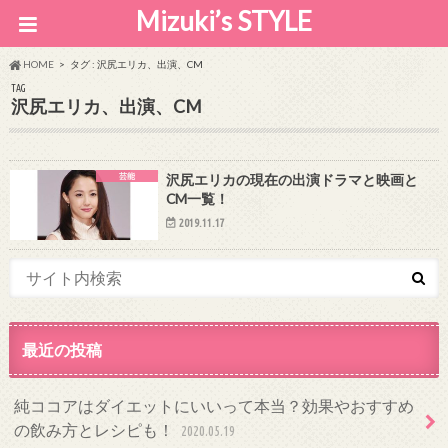
Mizuki’s STYLE
HOME
タグ : 沢尻エリカ、出演、CM
TAG
沢尻エリカ、出演、CM
芸能
沢尻エリカの現在の出演ドラマと映画と
CM一覧！
2019.11.17
最近の投稿
純ココアはダイエットにいいって本当？効果やおすすめ
の飲み方とレシピも！
2020.05.19