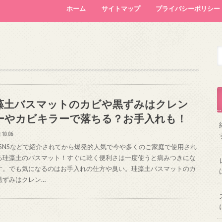
ホーム
サイトマップ
プライバシーポリシー
藻土バスマットのカビや黒ずみはクレン
ーやカビキラーで落ちる？お手入れも！
.10.06
やSNSなどで紹介されてから爆発的人気で今や多くのご家庭で使用され
る珪藻土のバスマット！すぐに乾く便利さは一度使うと病みつきにな
す。でも気になるのはお手入れの仕方や臭い。珪藻土バスマットのカ
黒ずみはクレン…