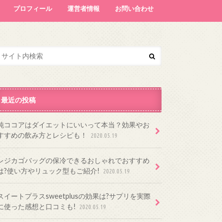
プロフィール
運営者情報
お問い合わせ
最近の投稿
純ココアはダイエットにいいって本当？効果やお
すすめの飲み方とレシピも！
2020.05.19
レジカゴバッグの保冷できるおしゃれでおすすめ
は?使い方やリュック型もご紹介!
2020.05.19
スイートプラスsweetplusの効果は?サプリを実際
に使った感想と口コミも!
2020.05.19