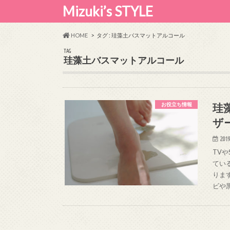
Mizuki’s STYLE
HOME
タグ : 珪藻土バスマットアルコール
TAG
珪藻土バスマットアルコール
珪
お役立ち情報
ザ
2019
TV
てい
りま
ビや