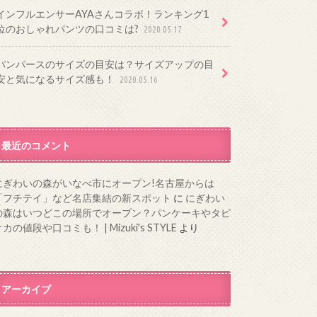
インフルエンサーAYAさんコラボ！ランキング1
位のおしゃれパンツの口コミは?
2020.05.17
パンパースのサイズの目安は？サイズアップの目
安と気になるサイズ感も！
2020.05.16
最近のコメント
にぎわいの森がいなべ市にオープン!名古屋からは
「フチテイ」など名店集結の新スポット
に
にぎわい
の森はいつどこの場所でオープン？パンケーキやタピ
カの値段や口コミも！ | Mizuki's STYLE
より
アーカイブ