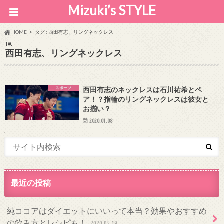
Mizuki’s STYLE
HOME
タグ : 西田有志、リングネックレス
TAG
西田有志、リングネックレス
スポーツ
西田有志のネックレスは石川祐希とペ
ア！？指輪のリングネックレスは彼女と
お揃い？
2020.01.08
最近の投稿
純ココアはダイエットにいいって本当？効果やおすすめ
の飲み方とレシピも！
2020.05.19