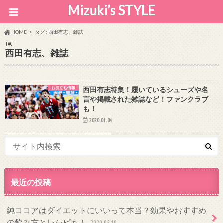
Mizuki’s STYLE
HOME
タグ : 西田有志、雑誌
TAG
西田有志、雑誌
お役立ち情報
西田有志特集！履いているシューズや名
言や掲載された雑誌など！ファンクラブ
も！
2020.01.04
最近の投稿
純ココアはダイエットにいいって本当？効果やおすすめ
の飲み方とレシピも！
2020.05.19