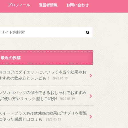
プロフィール
運営者情報
お問い合わせ
最近の投稿
純ココアはダイエットにいいって本当？効果やお
すすめの飲み方とレシピも！
2020.05.19
レジカゴバッグの保冷できるおしゃれでおすすめ
は?使い方やリュック型もご紹介!
2020.05.19
スイートプラスsweetplusの効果は?サプリを実際
に使った感想と口コミも!
2020.05.19