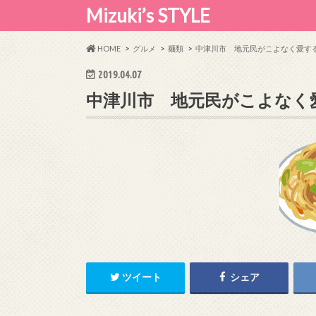
Mizuki’s STYLE
HOME
グルメ
麺類
中津川市 地元民がこよなく愛す
2019.04.07
中津川市 地元民がこよなく
ツイート
シェア