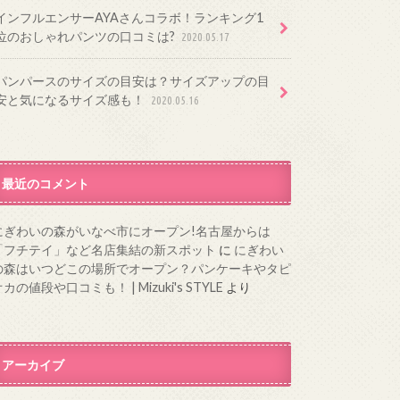
インフルエンサーAYAさんコラボ！ランキング1
位のおしゃれパンツの口コミは?
2020.05.17
パンパースのサイズの目安は？サイズアップの目
安と気になるサイズ感も！
2020.05.16
最近のコメント
にぎわいの森がいなべ市にオープン!名古屋からは
「フチテイ」など名店集結の新スポット
に
にぎわい
の森はいつどこの場所でオープン？パンケーキやタピ
カの値段や口コミも！ | Mizuki's STYLE
より
アーカイブ