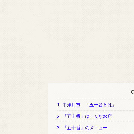
C
1
中津川市 「五十番とは」
2
「五十番」はこんなお店
3
「五十番」のメニュー