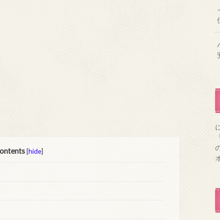
ontents
[
hide
]
オ