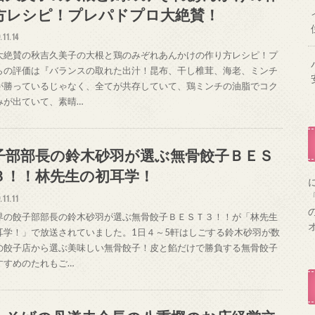
方レシピ！プレパドプロ大絶賛！
.11.14
大絶賛の秋吉久美子の大根と鶏のみぞれあんかけの作り方レシピ！プ
らの評価は『バランスの取れた出汁！昆布、干し椎茸、海老、ミンチ
が勝っているじゃなく、全てが共存していて、鶏ミンチの油脂でコク
みが出ていて、素晴…
子部部長の鈴木砂羽が選ぶ無骨餃子ＢＥＳ
３！！林先生の初耳学！
.11.11
界の餃子部部長の鈴木砂羽が選ぶ無骨餃子ＢＥＳＴ３！！が「林先生
オ
耳学！」で放送されていました。1日４～5軒はしごする鈴木砂羽が数
の餃子店から選ぶ美味しい無骨餃子！皮と餡だけで勝負する無骨餃子
すすめのたれもご…