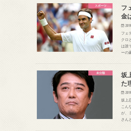
フ
スポーツ
金
2019
フェ
クロ
は誰
ーの
坂
未分類
た
2019
坂上
こん
が、
さん