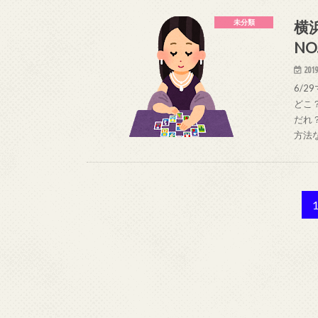
横
未分類
N
2019
6/
どこ
だれ
方法