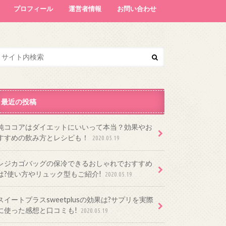
プロフィール
運営者情報
お問い合わせ
最近の投稿
純ココアはダイエットにいいって本当？効果やお
すすめの飲み方とレシピも！
2020.05.19
レジカゴバッグの保冷できるおしゃれでおすすめ
は?使い方やリュック型もご紹介!
2020.05.19
スイートプラスsweetplusの効果は?サプリを実際
に使った感想と口コミも!
2020.05.19