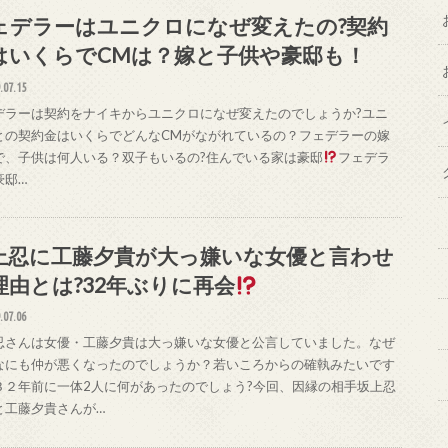
ェデラーはユニクロになぜ変えたの?契約
はいくらでCMは？嫁と子供や豪邸も！
.07.15
デラーは契約をナイキからユニクロになぜ変えたのでしょうか?ユニ
との契約金はいくらでどんなCMがながれているの？フェデラーの嫁
で、子供は何人いる？双子もいるの?住んでいる家は豪邸
フェデラ
豪邸…
上忍に工藤夕貴が大っ嫌いな女優と言わせ
理由とは?32年ぶりに再会
.07.06
忍さんは女優・工藤夕貴は大っ嫌いな女優と公言していました。なぜ
なにも仲が悪くなったのでしょうか？若いころからの確執みたいです
３２年前に一体2人に何があったのでしょう?今回、因縁の相手坂上忍
と工藤夕貴さんが…