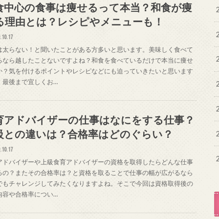
食中心の食事は痩せるって本当？和食が痩
る理由とは？レシピやメニューも！
.10.17
は太らない！と聞いたことがある方多いと思います。美味しく食べて
るなら越したことないですよね？和食を食べているだけで本当に痩せ
か？気を付けるポイントやレシピなどにも迫っていきたいと思います
、最後まで宜しくお…
育アドバイザーの仕事はなにをする仕事？
級との違いは？合格率はどのぐらい？
.10.17
アドバイザーや上級食育アドバイザーの資格を取得したらどんな仕事
るの？またその合格率は？と資格を取ることで仕事の幅が広がるなら
でもチャレンジしてみたくなりますよね。そこで今回は資格取得後の
内容や合格率につい…