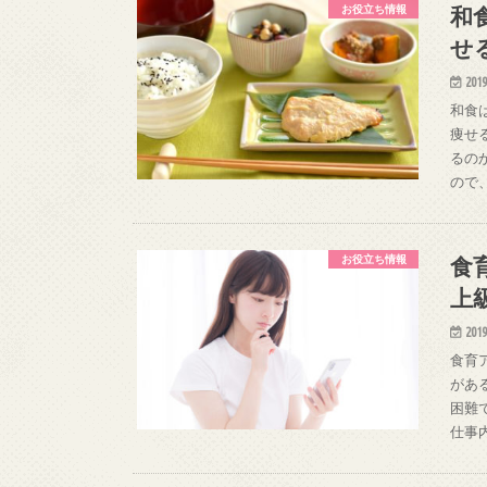
和
お役立ち情報
せ
2019
和食
痩せ
るの
ので
食
お役立ち情報
上
2019
食育
があ
困難
仕事