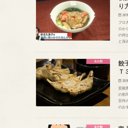
り
2019
プロ
ロか
の何
と深
餃
未分類
Ｔ
2019
芸能
の初
百件
のお
未分類