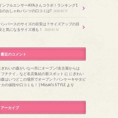
インフルエンサーAYAさんコラボ！ランキング1
位のおしゃれパンツの口コミは?
2020.05.17
パンパースのサイズの目安は？サイズアップの目
安と気になるサイズ感も！
2020.05.16
最近のコメント
にぎわいの森がいなべ市にオープン!名古屋からは
「フチテイ」など名店集結の新スポット
に
にぎわい
の森はいつどこの場所でオープン？パンケーキやタピ
カの値段や口コミも！ | Mizuki's STYLE
より
アーカイブ