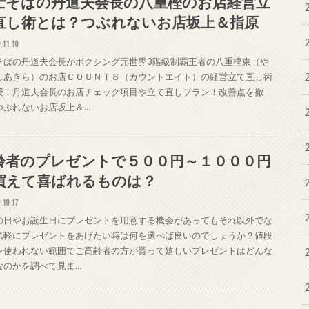
士そばの丹道夫会長の八重樫のお店経営立
直し術とは？つぶれないお店坂上＆指原
.11.10
そばの丹道夫会長がボクシング元世界3階級制覇王者の八重樫東（や
しあきら）のお店ＣＯＵＮＴ８（カウントエイト）の経営立て直し術
授！丹道夫会長のお店チェック項目や立て直しプラン！改善点を徹
つぶれないお店坂上＆…
齢者のプレゼントで５００円～１０００円
買えて喜ばれるものは？
.10.17
の日やお誕生日にプレゼントを用意する機会があってもそれ以外でな
気軽にプレゼントをあげたい時は何を選べば良いのでしょうか？値段
を使われない範囲でご高齢者の方が貰って嬉しいプレゼントはどんな
なのかを調べて見ま…