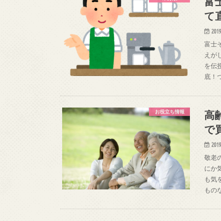
富
て
2019
富士
えが
を伝
底！
高
お役立ち情報
で
2019
敬老
にか
も気
もの