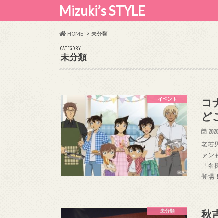
Mizuki’s STYLE
HOME
未分類
CATEGORY
未分類
コ
イベント
ど
2020
老若
ァン
「名
登場
秋
未分類